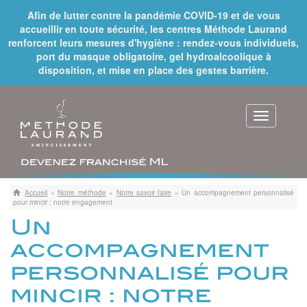
Afin de lutter contre la pandémie COVID-19 et de vous
accueillir en toute sécurité, les centres Méthode Laurand
renforcent leurs mesures d'hygiène : rendez-vous individuels,
port du masque obligatoire, gel hydroalcoolique à
disposition, et mise en place des gestes barrière.
Toggle
navigat
Accueil
»
Notre méthode
»
Notre savoir faire
»
Un accompagnement personnalisé
pour mincir : notre engagement
Un
accompagnement
personnalisé pour
mincir : notre